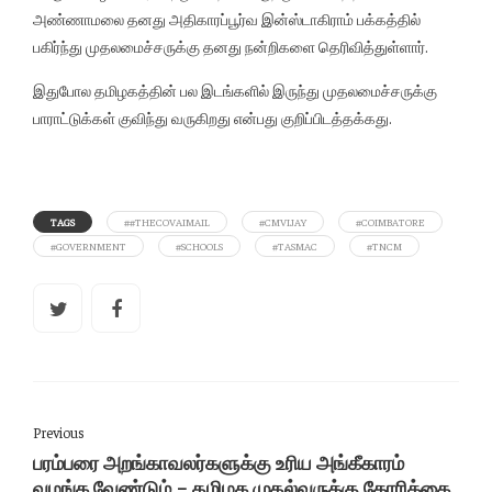
அண்ணாமலை தனது அதிகாரப்பூர்வ இன்ஸ்டாகிராம் பக்கத்தில்
பகிர்ந்து முதலமைச்சருக்கு தனது நன்றிகளை தெரிவித்துள்ளார்.
இதுபோல தமிழகத்தின் பல இடங்களில் இருந்து முதலமைச்சருக்கு
பாராட்டுக்கள் குவிந்து வருகிறது என்பது குறிப்பிடத்தக்கது.
TAGS
##THECOVAIMAIL
#CMVIJAY
#COIMBATORE
#GOVERNMENT
#SCHOOLS
#TASMAC
#TNCM
Previous
பரம்பரை அறங்காவலர்களுக்கு உரிய அங்கீகாரம்
வழங்க வேண்டும் - தமிழக முதல்வருக்கு கோரிக்கை