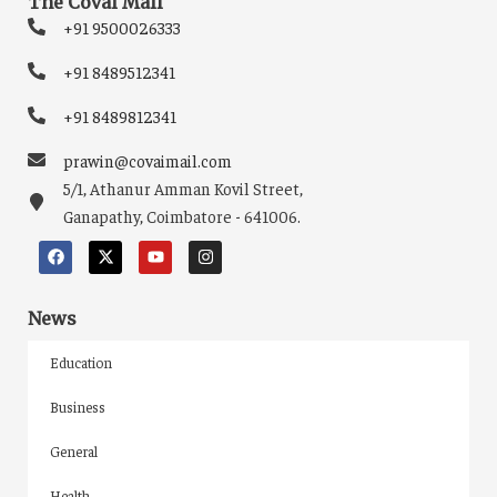
The Covai Mail
+91 9500026333
+91 8489512341
+91 8489812341
prawin@covaimail.com
5/1, Athanur Amman Kovil Street,
Ganapathy, Coimbatore - 641006.
News
Education
Business
General
Health