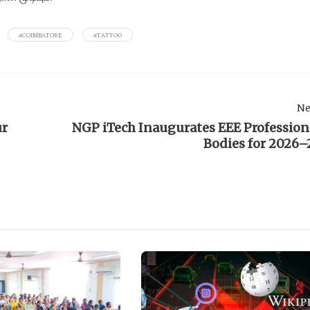
#COIMBATORE
#TATTOO
Ne
ur
NGP iTech Inaugurates EEE Profession
Bodies for 2026–