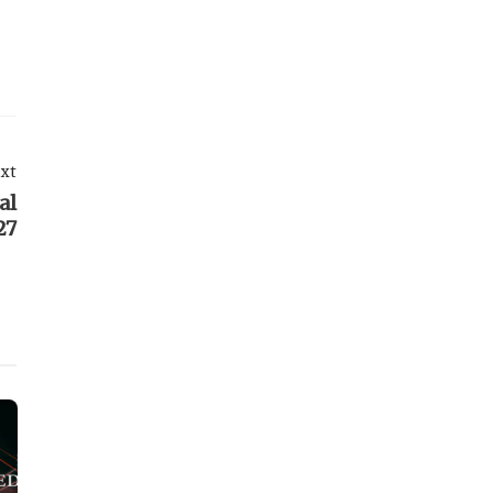
xt
al
27