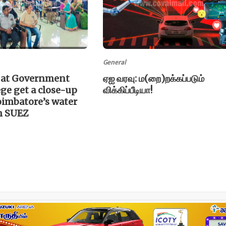
General
 at Government
ஏஐ வரவு: ம(றை)றக்கப்படும்
ege get a close-up
விக்கிப்பீடியா!
oimbatore’s water
th SUEZ