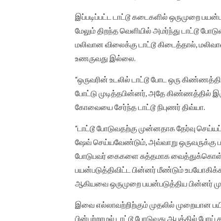
இப்படிப்பட்ட டாட்டூ கடைகளில் ஒருமுறை பயன்
மேலும் திறந்த வெளியில் அமர்ந்து டாட்டூ போடுவ
மலிவான விலைக்கு டாட்டூ கிடைத்தால், மலிவ
உணருவது இல்லை.
“ஒருவரின் உடலில் டாட்டூ போட ஒரு கிண்ணத்
போட்டு முடித்தபின்னர், அதே கிண்ணத்தில் இர
கோவையை சேர்ந்த டாட்டூ நிபுணர் திவ்யா.
“டாட்டூ போடுவதற்கு முன்னதாக தேர்வு செய்ய
ஷேவ் செய்யவேண்டும், அவ்வாறு ஒருவருக்கு ப
போடுபவர் கைகளை சுத்தமாக வைத்துக்கொள
பயன்படுத்திவிட்ட பின்னர் மீண்டும் உபயோகி
ஆகியவை ஒருமுறை பயன்படுத்திய பின்னர் மு
இவை எல்லாவற்றிற்கும் முதலில் முறையான பய
பின்பற்றாமல் டாட்டூ போடுவது ஆபத்தில் போய் தா