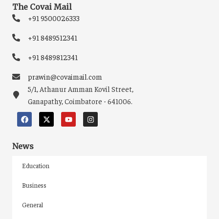
The Covai Mail
+91 9500026333
+91 8489512341
+91 8489812341
prawin@covaimail.com
5/1, Athanur Amman Kovil Street,
Ganapathy, Coimbatore - 641006.
News
Education
Business
General