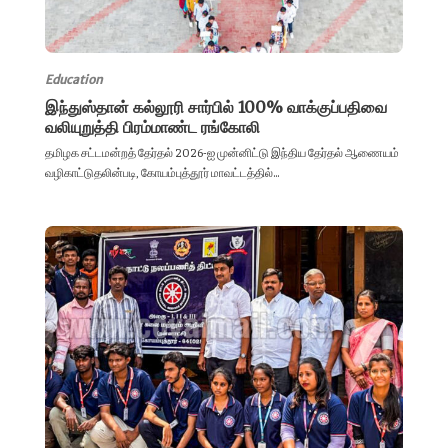
Education
இந்துஸ்தான் கல்லூரி சார்பில் 100% வாக்குப்பதிவை
வலியுறுத்தி பிரம்மாண்ட ரங்கோலி
தமிழக சட்டமன்றத் தேர்தல் 2026-ஐ முன்னிட்டு இந்திய தேர்தல் ஆணையம்
வழிகாட்டுதலின்படி, கோயம்புத்தூர் மாவட்டத்தில்...