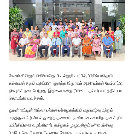
கே.எம்.சி.ஹெச் பிசியோதெரபி கல்லூரி சார்பில், “பிசியோதெரபி
கல்வியில் திறன் மதிப்பீடு” குறித்த இரு நாள் ஆசிரியர்கள் மேம்பாட்டு
நிகழ்ச்சி நடைபெற்றது. இதனை கல்லூரியின் முதல்வர் கார்த்திக் பாபு
தொடங்கி வைத்தார்.
ஓமன் நாட்டின் நிஸ்வா பல்கலைக்கழகத்தின் மறுவாழ்வு மற்றும்
மருத்துவ அறிவியல் துறைத் தலைவர் நரசிம்மன் சுவாமிநாதன் சிறப்பு
பயிற்சியினை வழங்கினார். தமிழகம் முழுவதிலும் உள்ள பல்வேறு
பிசியோதெரபி கல்லூரிகளைச் சேர்ந்த முதல்வர்கள், துணை