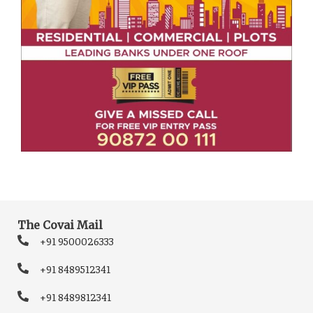
The Covai Mail
+91 9500026333
+91 8489512341
+91 8489812341