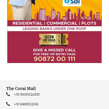
The Covai Mail
+91 9500026333
+91 8489512341