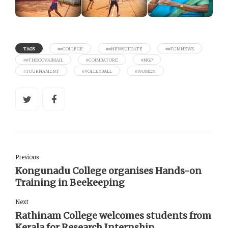
TAGS
##COLLEGE
##NEWSUPDATE
##TCMNEWS
##THECOVAIMAIL
#COIMBATORE
#NGP
#TOURNAMENT
#VOLLEYBALL
#WOMEN
Previous
Kongunadu College organises Hands-on
Training in Beekeeping
Next
Rathinam College welcomes students from
Kerala for Research Internship