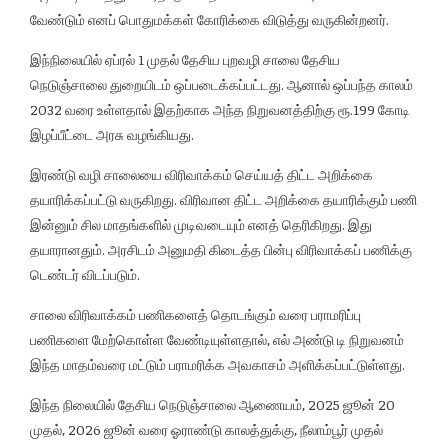
வேண்டும் எனப் பொதுமக்கள் கோரிக்கை விடுத்து வருகின்றனர்.
இந்நிலையில் ஏப்ரல் 1 முதல் தேசிய புறவழி சாலை தேசிய
நெடுஞ்சாலை துறையிடம் ஒப்படைக்கப்பட்டது. ஆனால் ஒப்பந்த காலம்
2032 வரை உள்ளதால் இதற்காக அந்த நிறுவனத்திற்கு ரூ.199 கோடி
இழப்பீட்டை அரசு வழங்கியது.
இரண்டு வழி சாலையை விரிவாக்கம் செய்யத் திட்ட அறிக்கை
தயாரிக்கப்பட்டு வருகிறது. விரிவான திட்ட அறிக்கை தயாரிக்கும் பணி
இன்னும் சில மாதங்களில் முடிவடையும் எனத் தெரிகிறது. இது
தயாரானதும். அரசிடம் அனுமதி கிடைத்த பின்பு விரிவாக்கப் பணிக்கு
டெண்டர் விடப்படும்.
சாலை விரிவாக்கம் பணிகளைத் தொடங்கும் வரை பராமரிப்பு
பணிகளை மேற்கொள்ள வேண்டியுள்ளதால், எல் அண்டு டி நிறுவனம்
இந்த மாதம்வரை மட்டும் பராமரிக்க அவகாசம் அளிக்கப்பட்டுள்ளது.
இந்த நிலையில் தேசிய நெடுஞ்சாலை ஆணையம், 2025 ஜூன் 20
முதல், 2026 ஜூன் வரை ஓராண்டு காலத்துக்கு, நீலாம்பூர் முதல்