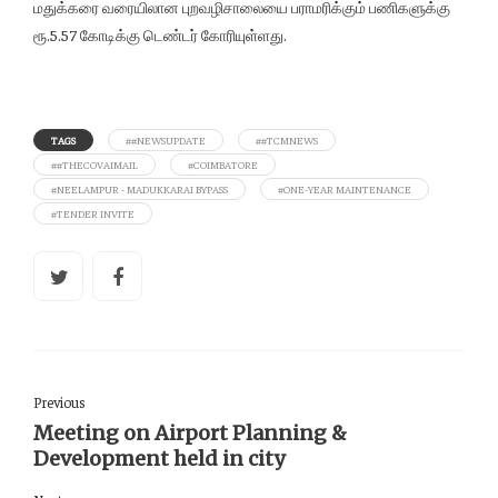
மதுக்கரை வரையிலான புறவழிசாலையை பராமரிக்கும் பணிகளுக்கு
ரூ.5.57 கோடிக்கு டெண்டர் கோரியுள்ளது.
TAGS
##NEWSUPDATE
##TCMNEWS
##THECOVAIMAIL
#COIMBATORE
#NEELAMPUR - MADUKKARAI BYPASS
#ONE-YEAR MAINTENANCE
#TENDER INVITE
Previous
Meeting on Airport Planning &
Development held in city