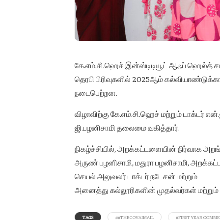
கே.எம்.சி.ஹெச் இன்ஸ்டிடியூட் ஆஃப் ஹெல்த் சய
தெரபி பிரிவுகளில் 2025ஆம் கல்வியாண்டுக்
நடைபெற்றன.
விழாவிற்கு கே.எம்.சி.ஹெச் மற்றும் டாக்டர் என
ஜி.பழனிசாமி தலைமை வகித்தார்.
நிகழ்ச்சியில், அறக்கட்டளையின் நிர்வாக அறங
அருண் பழனிசாமி, மதுரா பழனிசாமி, அறக்கட
செயல் அலுவலர் டாக்டர் நடேசன் மற்றும்
அனைத்து கல்லூரிகளின் முதல்வர்கள் மற்று
TAGS
##THECOVAIMAIL
#FIRST YEAR COM