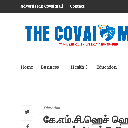
Advertise in Covaimail
Contact
Home
Business
Health
Education
Education
கே.எம்.சி.ஹெச் ஹெல