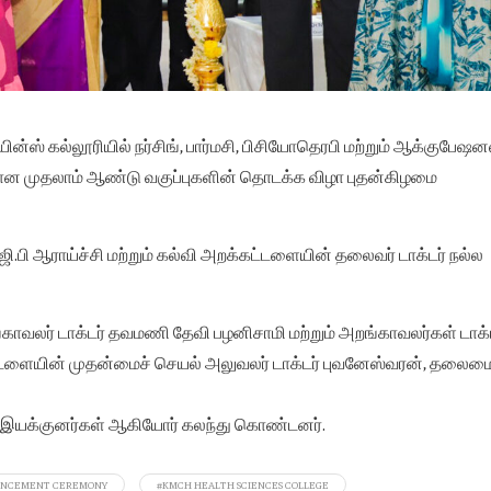
ின்ஸ் கல்லூரியில் நர்சிங், பார்மசி, பிசியோதெரபி மற்றும் ஆக்குபேஷன
கான முதலாம் ஆண்டு வகுப்புகளின் தொடக்க விழா புதன்கிழமை
்.ஜி.பி ஆராய்ச்சி மற்றும் கல்வி அறக்கட்டளையின் தலைவர் டாக்டர் நல்ல
்காவலர் டாக்டர் தவமணி தேவி பழனிசாமி மற்றும் அறங்காவலர்கள் டாக்
்டளையின் முதன்மைச் செயல் அலுவலர் டாக்டர் புவனேஸ்வரன், தலைமை
ம் இயக்குனர்கள் ஆகியோர் கலந்து கொண்டனர்.
MENCEMENT CEREMONY
#KMCH HEALTH SCIENCES COLLEGE