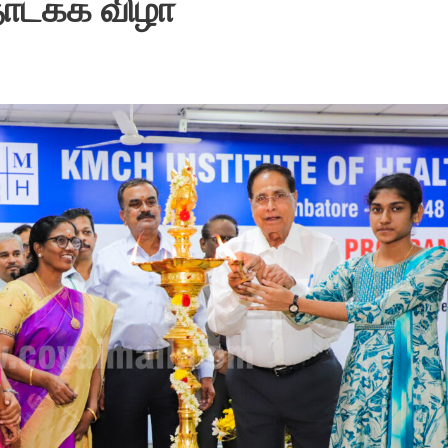
ொடக்க விழா