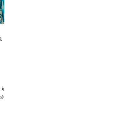
ல்
டர்
ச்