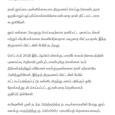
நான் ஜாய்யை தன்னிச்சையாக திருமணம் செய்து கொண்டதாக
ஒருபோதும் ஒப்புக்கொள்ளவில்லை என்பதை நான் திட்டவட்டமாக
கூறுகிறேன்.
ஜாய் என்னை அவதூறு செய்வதற்காக தனிப்பட்ட புகைப்படங்கள்
மற்றும் வீடியோக்களை வெளியிடுவதாக பலமுறை மிரட்டியதால், இந்த
திருமணம் மிரட்டலின் பேரில் நடந்தது.
செப்டம்பர் 2025 இல், ஆயிரம் விளக்கு, மகளிர் காவல் நிலையத்தின்
புலனாய்வு அதிகாரி முன்பும், மாண்புமிகு சென்னை உயர்
நீதிமன்றத்திலும் விரிவான வாக்குமூலங்களை நான் ஏற்கனவே
அளித்துள்ளேன், இந்தத் திருமணம் மிரட்டலின் பேரில்
கட்டாயப்படுத்தப்பட்டு, என்னிடமிருந்து பணம் பறிக்கும் ஒரே
நோக்கத்துடன் செய்யப்பட்டது என்பதை தெளிவாகக்
குறிப்பிட்டுள்ளேன்.
கமிஷனின் முன் நடந்த அடுத்தடுத்த நடவடிக்கைகளின் போது, ஜாய்
எனக்கு மாதத்திற்கு ரூ. 1,50,000/- பராமரிப்புத் தொகையாகவும்,