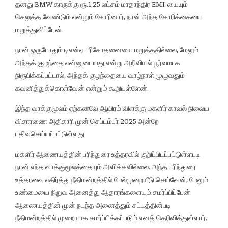
தனது BMW காருக்கு ரூ.1.25 லட்சம் மாதாந்திர EMI-யையும்
செலுத்த வேண்டும் என்றும் கோரினார், நான் அந்த கோரிக்கையை
மறுத்துவிட்டேன்.
நான் ஒருபோதும் டிஎன்ஏ பரிசோதனையை மறுத்ததில்லை, மேலும்
அந்தக் குழந்தை என்னுடையது என்று அறிவியல் பூர்வமாக
நிரூபிக்கப்பட்டால், அந்தக் குழந்தையை வாழ்நாள் முழுவதும்
கவனித்துக்கொள்வேன் என்றும் கூறியுள்ளேன்.
இந்த வாக்குமூலம் ஏற்கனவே ஆயிரம் விளக்கு மகளிர் காவல் நிலைய
விசாரணை அதிகாரி முன் செப்டம்பர் 2025 அன்றே
பதிவுசெய்யப்பட்டுள்ளது.
மகளிர் ஆணையத்தின் பரிந்துரை உத்தரவில் குறிப்பிடப்பட்டுள்ளபடி
நான் எந்த வாக்குமூலத்தையும் அளிக்கவில்லை. அந்த பரிந்துரை
உத்தரவை எதிர்த்து நீதிமன்றத்தில் மேல்முறையீடு செய்வேன், மேலும்
உண்மையை நிறுவ அனைத்து ஆதாரங்களையும் சமர்ப்பிப்பேன்.
ஆணையத்தின் முன் நடந்த அனைத்தும் சட்டத்தின்படி
நீதிமன்றத்தில் முறையாக சமர்ப்பிக்கப்படும் எனத் தெரிவித்துள்ளார்.