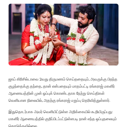
ஜாய் கிரிசில்டாவை 2வது திருமணம் செய்ததையும், அவருக்கு பிறந்த
குழந்தைக்கு தந்தை, தான் என்பதையும் மாதம்பட்டி ரங்கராஜ் மகளிர்
ஆணையத்தின் முன் ஒப்புக் கொண்டதாக நேற்று செய்திகள்
வெளியான நிலையில், அதற்கு ரங்கராஜ் மறுப்பு தெரிவித்துள்ளார்.
இதுதொடர்பாக அவர் வெளியிட்டுள்ள அறிக்கையில் கூறியிருப்பது:
மகளிர் ஆணையத்தில் குறிப்பிடப்பட்டுள்ளபடி நான் எந்த ஒப்புதலையும்
கொடுக்கவில்லை.