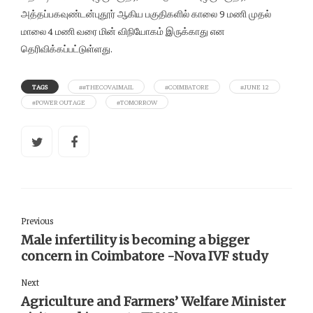
அத்தப்பகவுண்டன்புதூர் ஆகிய பகுதிகளில் காலை 9 மணி முதல்
மாலை 4 மணி வரை மின் விநியோகம் இருக்காது என
தெரிவிக்கப்பட்டுள்ளது.
TAGS
##THECOVAIMAIL
#COIMBATORE
#JUNE 12
#POWER OUTAGE
#TOMORROW
Previous
Male infertility is becoming a bigger
concern in Coimbatore -Nova IVF study
Next
Agriculture and Farmers’ Welfare Minister