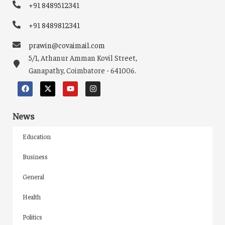
+91 8489512341
+91 8489812341
prawin@covaimail.com
5/1, Athanur Amman Kovil Street,
Ganapathy, Coimbatore - 641006.
News
Education
Business
General
Health
Politics