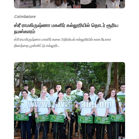
Coimbatore
ஸ்ரீ ராமகிருஷ்ணா மகளிர் கல்லூரியில் தொடர் சூரிய
நமஸ்காரம்
ஸ்ரீ ராமகிருஷ்ணா மகளிர் கலை அறிவியல் கல்லூரியில் உலக யோகா
தினத்தை முன்னிட்டு கல்லூரி...