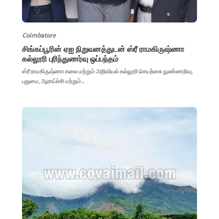
Coimbatore
சிங்கப்பூரின் ஏஐ நிறுவனத்துடன் ஸ்ரீ ராமகிருஷ்ணா
கல்லூரி புரிந்துணர்வு ஒப்பந்தம்
ஸ்ரீ ராமகிருஷ்ணா கலை மற்றும் அறிவியல் கல்லூரி செயற்கை நுண்ணறிவு,
புதுமை, ஆராய்ச்சி மற்றும்...