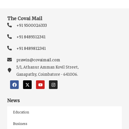
The Covai Mail
+91 9500026333
+91 8489512341
+91 8489812341
prawin@covaimail.com
5/1, Athanur Amman Kovil Street,
Ganapathy, Coimbatore - 641006.
News
Education
Business