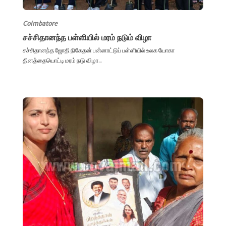
Coimbatore
சச்சிதானந்த பள்ளியில் மரம் நடும் விழா
சச்சிதானந்த ஜோதி நிகேதன் பன்னாட்டுப் பள்ளியில் உலக யோகா
தினத்தையொட்டி மரம் நடு விழா...