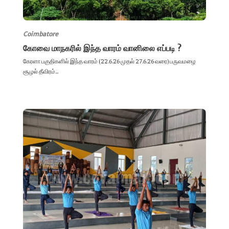
Coimbatore
கோவை மாநகரில் இந்த வாரம் வானிலை எப்படி ?
கேரளா பகுதிகளில் இந்த வாரம் (22.6.26 முதல் 27.6.26 வரை) பருவமழை
சூழல் தீவிரம்...