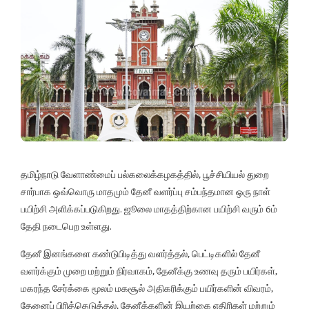
தமிழ்நாடு வேளாண்மைப் பல்கலைக்கழகத்தில், பூச்சியியல் துறை
சார்பாக ஒவ்வொரு மாதமும் தேனீ வளர்ப்பு சம்பந்தமான ஒரு நாள்
பயிற்சி அளிக்கப்படுகிறது. ஜூலை மாதத்திற்கான பயிற்சி வரும் 6ம்
தேதி நடைபெற உள்ளது.
தேனீ இனங்களை கண்டுபிடித்து வளர்த்தல், பெட்டிகளில் தேனீ
வளர்க்கும் முறை மற்றும் நிர்வாகம், தேனீக்கு உணவு தரும் பயிர்கள்,
மகரந்த சேர்க்கை மூலம் மகசூல் அதிகரிக்கும் பயிர்களின் விவரம்,
தேனைப் பிரித்தெடுத்தல், தேனீக்களின் இயற்கை எதிரிகள் மற்றும்