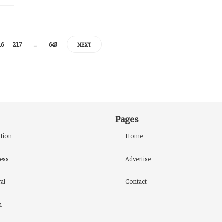
16
217
…
643
NEXT
Pages
tion
Home
ess
Advertise
al
Contact
h