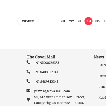
1
…
211
212
213
214
215
2
PREVIOUS
The Covai Mail
News
+91 9500026333
Educa
+91 8489512341
Busin
+91 8489812341
Gener
prawin@covaimail.com
5/1, Athanur Amman Kovil Street,
Healt
Ganapathy, Coimbatore - 641006.