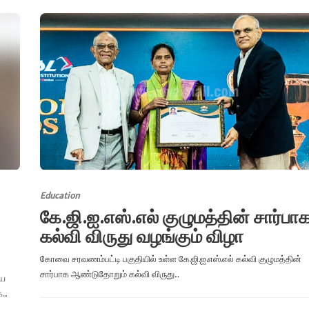
Education
கே.ஜி.ஐ.எஸ்.எல் குழுமத்தின் சார்பா
கல்வி விருது வழங்கும் விழா
கோவை சரவணம்பட்டி பகுதியில் உள்ள கே.ஜி.ஐ.எஸ்.எல் கல்வி குழுமத்தின்
சார்பாக ஆண்டுதோறும் கல்வி விருது...
யை
..