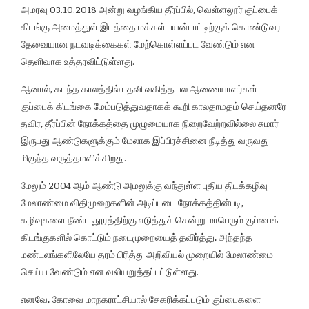
அமரவு 03.10.2018 அன்று வழங்கிய தீர்ப்பில், வெள்ளலூர் குப்பைக்
கிடங்கு அமைத்துள் இடத்தை மக்கள் பயன்பாட்டிற்குக் கொண்டுவர
தேவையான நடவடிக்கைகள் மேற்கொள்ளப்பட வேண்டும் என
தெளிவாக உத்தரவிட்டுள்ளது.
ஆனால், கடந்த காலத்தில் பதவி வகித்த பல ஆணையாளர்கள்
குப்பைக் கிடங்கை மேம்படுத்துவதாகக் கூறி காலதாமதம் செய்தனரே
தவிர, தீர்ப்பின் நோக்கத்தை முழுமையாக நிறைவேற்றவில்லை சுமார்
இருபது ஆண்டுகளுக்கும் மேலாக இப்பிரச்சினை நீடித்து வருவது
மிகுந்த வருத்தமளிக்கிறது.
மேலும் 2004 ஆம் ஆண்டு அமலுக்கு வந்துள்ள புதிய திடக்கழிவு
மேலாண்மை விதிமுறைகளின் அடிப்படை நோக்கத்தின்படி,
கழிவுகளை நீண்ட தூரத்திற்கு எடுத்துச் சென்று மாபெரும் குப்பைக்
கிடங்குகளில் கொட்டும் நடைமுறையைத் தவிர்த்து, அந்தந்த
மண்டலங்களிலேயே தரம் பிரித்து அறிவியல் முறையில் மேலாண்மை
செய்ய வேண்டும் என வலியறுத்தப்பட்டுள்ளது.
எனவே, கோவை மாநகராட்சியால் சேகரிக்கப்படும் குப்பைகளை