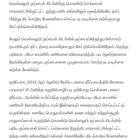
வெள்ளலூர் குப்பைக் கிடங்கிற்கு கொண்டு செல்லாமல்
மாநகராட்சிக்குட்பட்ட ஐந்து மண்டலங்களிலும் மூலத்திலேயே தரம்
பிரித்து திடக்கழிவு மேலாண்மை செய்ய நடவடிக்கை எடுக்குமாறு
கேட்டுக்கொள்கிறோம்.
மேலும் வெள்ளலூர் குப்பைக் கிடங்கில் குப்பையிலிருந்து மின்சாரம்
தயாரிக்கும் திட்டத்தை கைவிடுமாறும் கேட்டுக்கொள்கிறோம் அதற்கு
பதிலாக. பயோ மைனிங் பணிகளை விரைவுபடுத்தி, பல ஆண்டுகளாக
தேங்கியுள்ள பழைய குப்பைகளை முழுமையாக அகற்ற நடவடிக்கை
எடுக்க வேண்டும்.
குறிப்பாக, 2012 ஆம் ஆண்டு தேசிய பசுமை தீர்ப்பாயத்தில் கோவை
மாநகராட்சி அளித்த உறுதிமொழிப்படி தற்போது சென்னை பசுமை
தீர்ப்பாய அமர்வில் சமர்ப்பித்த உறுதி வழங்கியபடி பயோ மைனிங்
பணிகள் நிறைவேற்றப்படாமல் இன்றளவும் காலதாமதம் செய்யப்பட்டு
வருகின்றன. எனவே, பொதுமக்களின் நலன மற்றும் சுற்றுச்சூழல்
பாதுகாப்பைக் கருத்தில் கொண்டு வெள்ளலூர் குப்பைக் கிடங்கில்
புதிய குப்பைகள் கொட்டப்படுவதை நிறுத்தி, மாநகராட்சிக்குட்பட்ட
ஐந்து மண்டலங்களிலும் உள்ளூர் அளவிலேயே திடக்கழிவு மேலாண்மை