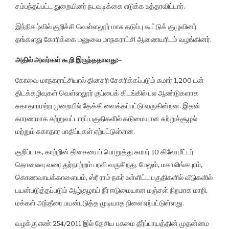
சம்பந்தப்பட்ட துறையினர் நடவடிக்கை எடுக்க உத்தரவிட்டார்.
இந்நிகழ்வில் குறிச்சி வெள்ளலூர் மாசு தடுப்பு கூட்டுக் குழுவினர்
தங்களது கோரிக்கை மனுவை மாநகராட்சி ஆணையரிடம் வழங்கினர்.
அதில் அவர்கள் கூறி இருந்ததாவது:
–
கோவை மாநகராட்சியால் தினசரி சேகரிக்கப்படும் சுமார் 1,200 டன்
திடக்கழிவுகள் வெள்ளலூர் குப்பைக் கிடங்கில் பல ஆண்டுகளாக
சுகாதாரமற்ற முறையில் தேக்கி வைக்கப்பட்டு வருகின்றன. இதன்
காரணமாக சுற்றுவட்டாரப் பகுதிகளில் கடுமையான சுற்றுச்சூழல்
மற்றும் சுகாதார பாதிப்புகள் ஏற்பட்டுள்ளன.
குறிப்பாக, காற்றின் திசையைப் பொறுத்து சுமார் 10 கிலோமீட்டர்
தொலைவு வரை துர்நாற்றம் பரவி வருகிறது. மேலும், மகாலிங்கபுரம்,
கொணவாயக்காளையம், ஸ்ரீ ராம் நகர் உள்ளிட்ட பகுதிகளில் வீடுகளில்
பயன்படுத்தப்படும் ஆழ்குழாய் நீர் ஈடுமையான மஞ்சள் நிறமாக மாறி,
மக்கள் அந்தீரை பயன்படுத்த முடியாத நிலை ஏற்பட்டுள்ளது.
வழக்கு எண் 254/2011 இல் தேசிய பசுமை தீர்ப்பாயத்தின் முதன்னம