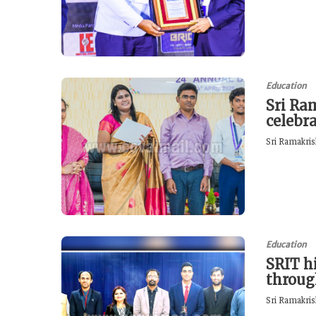
Education
Sri Ra
celebr
Sri Ramakrish
Education
SRIT h
throu
Sri Ramakris