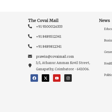
The Covai Mail
News
+91 9500026333
Educa
+91 8489512341
Busin
+91 8489812341
Gener
prawin@covaimail.com
5/1, Athanur Amman Kovil Street,
Healt
Ganapathy, Coimbatore - 641006.
Politi