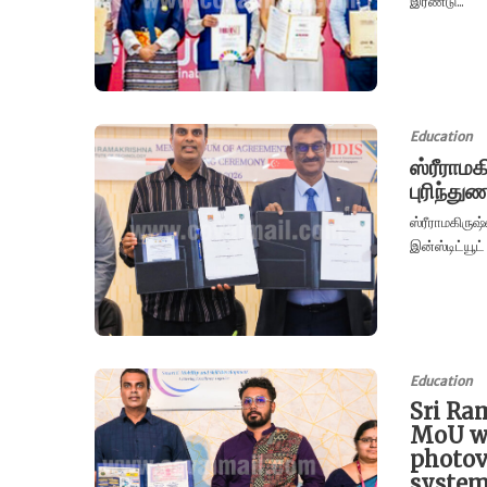
இரண்டு...
Education
ஸ்ரீராமக
புரிந்து
ஸ்ரீராமகிருஷ
இன்ஸ்டிட்யூட்
Education
Sri Ra
MoU wi
photov
syste