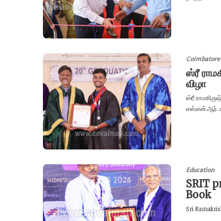
Coimbatore
ஸ்ரீ ராம
விழா
ஸ்ரீ ராமகிரு
எஸ்.என்.ஆர். ச
Education
SRIT pr
Book
Sri Ramakrish