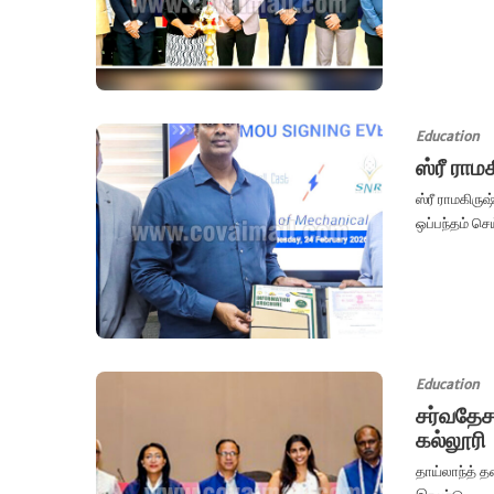
Education
ஸ்ரீ ராம
ஸ்ரீ ராமகிரு
ஒப்பந்தம் செ
Education
சர்வதேச
கல்லூரி
தாய்லாந்த் த