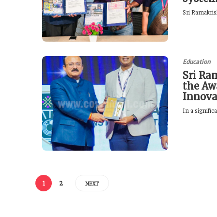
Sri Ramakris
Education
Sri Ra
the Aw
Innova
In a signific
1
2
NEXT