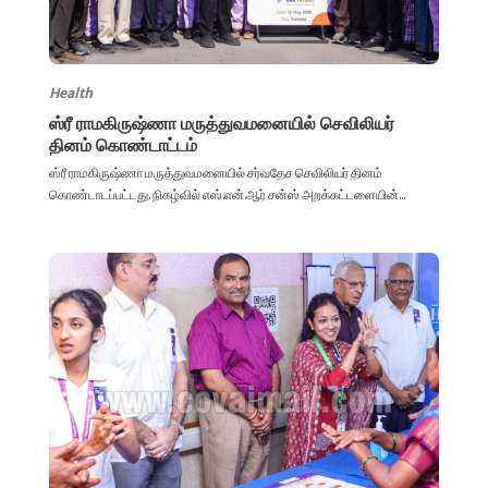
Health
ஸ்ரீ ராமகிருஷ்ணா மருத்துவமனையில் செவிலியர்
தினம் கொண்டாட்டம்
ஸ்ரீ ராமகிருஷ்ணா மருத்துவமனையில் சர்வதேச செவிலியர் தினம்
கொண்டாடப்பட்டது. நிகழ்வில் எஸ்.என்.ஆர் சன்ஸ் அறக்கட்டளையின்...