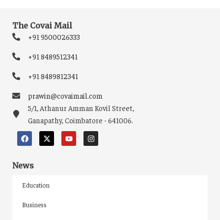
The Covai Mail
+91 9500026333
+91 8489512341
+91 8489812341
prawin@covaimail.com
5/1, Athanur Amman Kovil Street,
Ganapathy, Coimbatore - 641006.
News
Education
Business