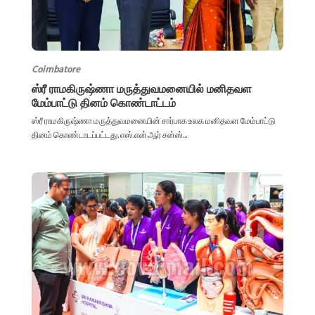
Coimbatore
ஸ்ரீ ராமகிருஷ்ணா மருத்துவமனையில் மனிதவள
மேம்பாட்டு தினம் கொண்டாட்டம்
ஸ்ரீ ராமகிருஷ்ணா மருத்துவமனையின் சார்பாக உலக மனிதவள மேம்பாட்டு
தினம் கொண்டாடப்பட்டது. எஸ்.என்.ஆர் சன்ஸ்...