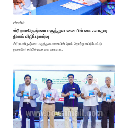
Health
ஸ்ரீ ராமகிருஷ்ணா மருத்துவமனையில் கை சுகாதார
தினம் விழிப்புணர்வு
ஸ்ரீ ராமகிருஷ்ணா மருத்துவமனையின் நோய் தொற்று கட்டுப்பாட்டு
துறையின் சார்பில் உலக கை சுகாதார...