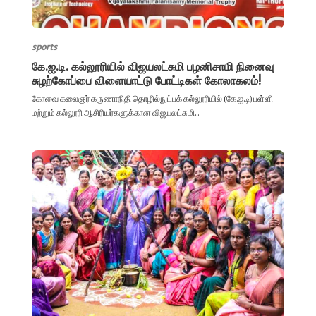
sports
கே.ஐ.டி. கல்லூரியில் விஜயலட்சுமி பழனிசாமி நினைவு
சுழற்கோப்பை விளையாட்டு போட்டிகள் கோலாகலம்!
கோவை கலைஞர் கருணாநிதி தொழில்நுட்பக் கல்லூரியில் (கே.ஐ.டி) பள்ளி
மற்றும் கல்லூரி ஆசிரியர்களுக்கான விஜயலட்சுமி...