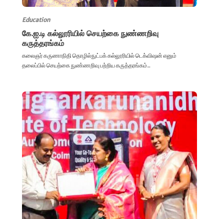
Education
கே.ஐ.டி கல்லூரியில் செயற்கை நுண்ணறிவு
கருத்தரங்கம்
கலைஞர் கருணாநிதி தொழில்நுட்பக் கல்லூரியில் டெக்விஷன் எனும்
தலைப்பில் செயற்கை நுண்ணறிவு பற்றிய கருத்தரங்கம்...