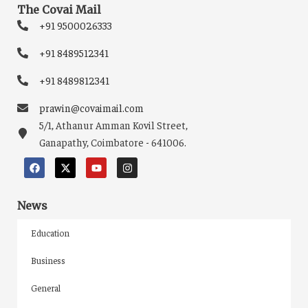
The Covai Mail
+91 9500026333
+91 8489512341
+91 8489812341
prawin@covaimail.com
5/1, Athanur Amman Kovil Street,
Ganapathy, Coimbatore - 641006.
News
Education
Business
General