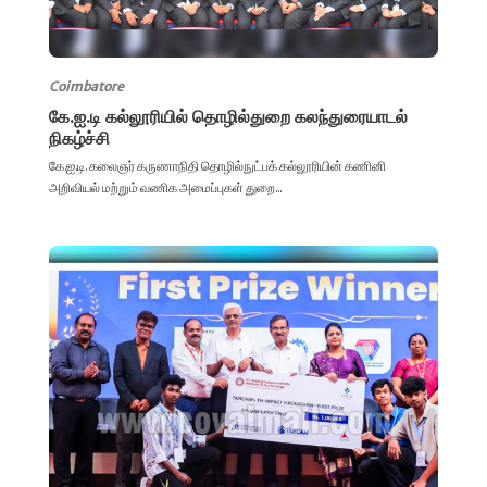
Coimbatore
கே.ஐ.டி கல்லூரியில் தொழில்துறை கலந்துரையாடல்
நிகழ்ச்சி
கே.ஐ.டி. கலைஞர் கருணாநிதி தொழில்நுட்பக் கல்லூரியின் கணினி
அறிவியல் மற்றும் வணிக அமைப்புகள் துறை...