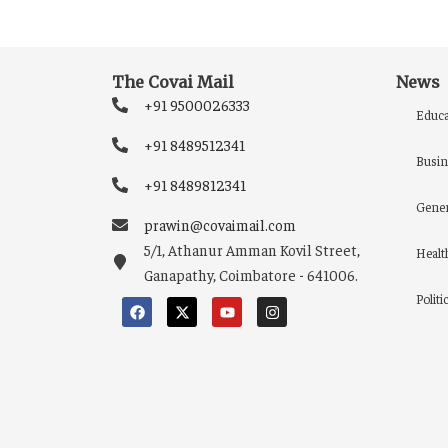
The Covai Mail
News
+91 9500026333
Educa
+91 8489512341
Busin
+91 8489812341
Gener
prawin@covaimail.com
5/1, Athanur Amman Kovil Street,
Healt
Ganapathy, Coimbatore - 641006.
Politi