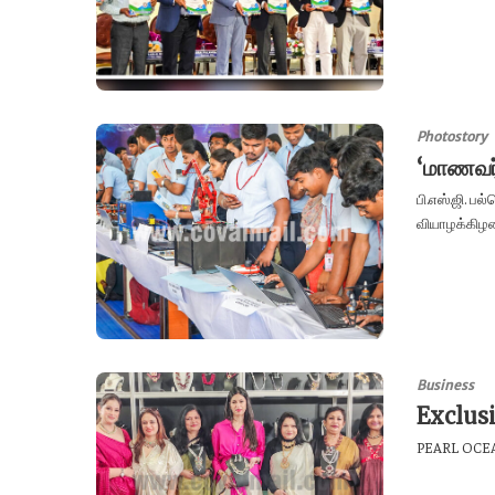
Photostory
‘மாணவர்
பி.எஸ்.ஜி. ப
வியாழக்கிழமை
Business
Exclusi
PEARL OCEAN,