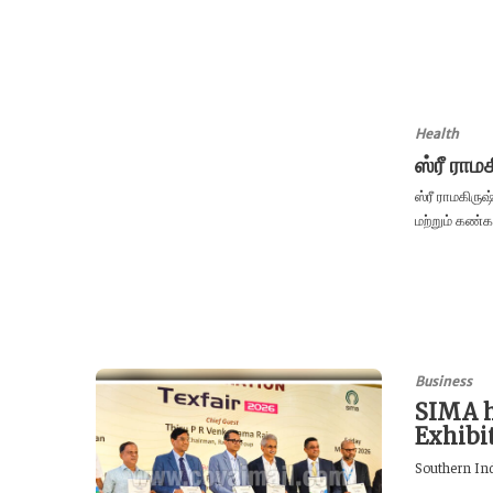
Health
ஸ்ரீ ராம
ஸ்ரீ ராமகிர
மற்றும் கண்காட
Business
SIMA h
Exhibi
Southern Indi