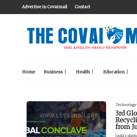
Advertise in Covaimail
Contact
Home
Business
Health
Education
Technology
3rd Gl
Recycli
from J
India’s plast