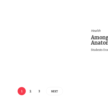
Health
Among 
Anatom
Students fro
1
2
3
NEXT