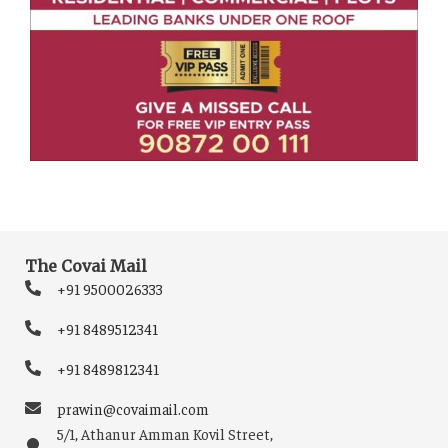
The Covai Mail
+91 9500026333
+91 8489512341
+91 8489812341
prawin@covaimail.com
5/1, Athanur Amman Kovil Street,