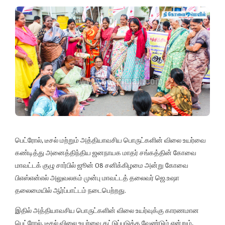
பெட்ரோல், டீசல் மற்றும் அத்தியாவசிய பொருட்களின் விலை உயர்வை
கண்டித்து அனைத்திந்திய ஜனநாயக மாதர் சங்கத்தின் கோவை
மாவட்டக் குழு சார்பில் ஜூன் 08 சனிக்கிழமை அன்று கோவை
பிஎஸ்என்எல் அலுவலகம் முன்பு மாவட்டத் தலைவர் ஜெ.உஷா
தலைமையில் ஆர்ப்பாட்டம் நடைபெற்றது.
இதில் அத்தியாவசிய பொருட்களின் விலை உயர்வுக்கு காரணமான
பெட்ரோல், டீசல் விலை உயர்வை கட்டுப்படுத்த வேண்டும் என்றும்,