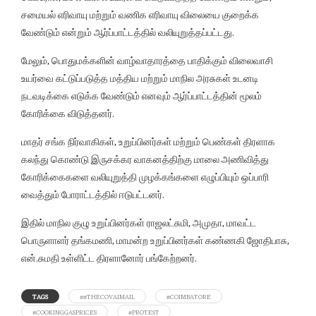
சமையல் எரிவாயு மற்றும் வணிக எரிவாயு விலையை குறைக்க
வேண்டும் என்றும் ஆர்ப்பாட்டத்தில் வலியுறுத்தப்பட்டது.
மேலும், பொதுமக்களின் வாழ்வாதாரத்தை பாதிக்கும் விலைவாசி
உயர்வை கட்டுப்படுத்த மத்திய மற்றும் மாநில அரசுகள் உடனடி
நடவடிக்கை எடுக்க வேண்டும் எனவும் ஆர்ப்பாட்டத்தின் மூலம்
கோரிக்கை விடுத்தனர்.
மாதர் சங்க நிர்வாகிகள், உறுப்பினர்கள் மற்றும் பெண்கள் திரளாக
கலந்து கொண்டு இருசக்கர வாகனத்திற்கு மாலை அணிவித்து
கோரிக்கைகளை வலியுறுத்தி முழக்கங்களை எழுப்பியும் ஒப்பாரி
வைத்தும் போராட்டத்தில் ஈடுபட்டனர்.
இதில் மாநில குழு உறுப்பினர்கள் ராஜலட்சுமி, அமுதா, மாவட்ட
பொருளாளர் தங்கமணி, மாமன்ற உறுப்பினர்கள் கண்ணகி ஜோதிபாசு,
என்.சுமதி உள்ளிட்ட திரளானோர் பங்கேற்றனர்.
TAGS
##THECOVAIMAIL
#COIMBATORE
#COOKINGGASPRICES
#PROTEST