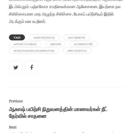
இடம்பெறும். பஞ்சகோச சமநிலைக்கான ஆலோசனை, இயற்கை நல
சிகிச்சையான பாத அழுத்த சிகிச்சை, யோகப் பயிற்சியும் இதில்
அடங்கும் என கூறினர்.
TAGS
##NEWSUPDATE
##TCMNEWS
##THECOVAIMAIL
#BEGINS
#COIMBATORE
#PANCHAKOSHA EXAMINATION
#PSG HOSPITAL
Previous
ஆகாஷ் பயிற்சி நிறுவனத்தின் மாணவர்கள் நீட்
தேர்வில் சாதனை
Next