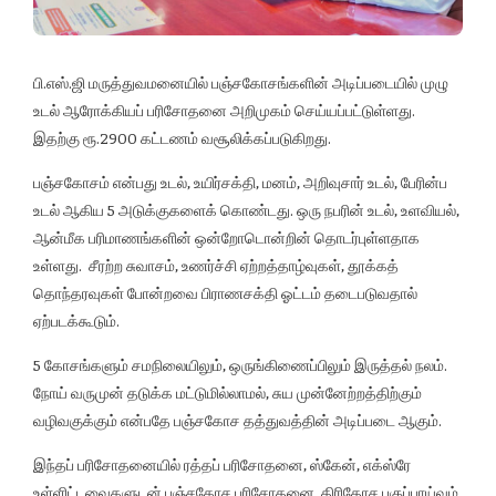
பி.எஸ்.ஜி மருத்துவமனையில் பஞ்சகோசங்களின் அடிப்படையில் முழு
உடல் ஆரோக்கியப் பரிசோதனை அறிமுகம் செய்யப்பட்டுள்ளது.
இதற்கு ரூ.2900 கட்டணம் வசூலிக்கப்படுகிறது.
பஞ்சகோசம் என்பது உடல், உயிர்சக்தி, மனம், அறிவுசார் உடல், பேரின்ப
உடல் ஆகிய 5 அடுக்குகளைக் கொண்டது. ஒரு நபரின் உடல், உளவியல்,
ஆன்மீக பரிமாணங்களின் ஒன்றோடொன்றின் தொடர்புள்ளதாக
உள்ளது. சீரற்ற சுவாசம், உணர்ச்சி ஏற்றத்தாழ்வுகள், தூக்கத்
தொந்தரவுகள் போன்றவை பிராணசக்தி ஓட்டம் தடைபடுவதால்
ஏற்படக்கூடும்.
5 கோசங்களும் சமநிலையிலும், ஒருங்கிணைப்பிலும் இருத்தல் நலம்.
நோய் வருமுன் தடுக்க மட்டுமில்லாமல், சுய முன்னேற்றத்திற்கும்
வழிவகுக்கும் என்பதே பஞ்சகோச தத்துவத்தின் அடிப்படை ஆகும்.
இந்தப் பரிசோதனையில் ரத்தப் பரிசோதனை, ஸ்கேன், எக்ஸ்ரே
உள்ளிட்டவைகளுடன் பஞ்சகோச பரிசோதனை, திரிதோச பகுப்பாய்வும்