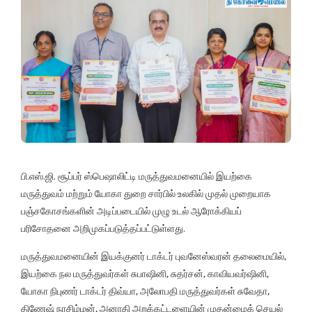
பி.எஸ்.ஜி. சூப்பர் ஸ்பெஷாலிட்டி மருத்துவமனையில் இயற்கை
மருத்துவம் மற்றும் யோகா துறை சார்பில் உலகில் முதல் முறையாக
பஞ்சகோசங்களின் அடிப்படையில் முழு உடல் ஆரோக்கியப்
பரிசோதனை அறிமுகப்படுத்தப்பட்டுள்ளது.
மருத்துவமனையின் இயக்குனர் டாக்டர் புவனேஸ்வரன் தலைமையில்,
இயற்கை நல மருத்துவர்கள் சுபாஷினி, சுதர்சன், காவியவர்ஷினி,
யோகா நிபுணர் டாக்டர் திவ்யா, அலோபதி மருத்துவர்கள் சுவேதா,
திணேஷ் நரசிம்மன், அனாதி அறக்கட்டளையின் முதன்மைக் செயல்