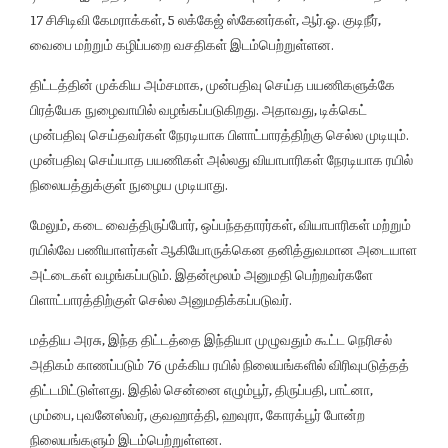
17 சிசிடிவி கேமராக்கள், 5 லக்கேஜ் ஸ்கேனர்கள், ஆர்.ஓ. குடிநீர்,
வைபை மற்றும் கழிப்பறை வசதிகள் இடம்பெற்றுள்ளன.
திட்டத்தின் முக்கிய அம்சமாக, முன்பதிவு செய்த பயணிகளுக்கே
பிரத்யேக நுழைவாயில் வழங்கப்படுகிறது. அதாவது, டிக்கெட்
முன்பதிவு செய்தவர்கள் நேரடியாக பிளாட்பாரத்திற்கு செல்ல முடியும்.
முன்பதிவு செய்யாத பயணிகள் அல்லது வியாபாரிகள் நேரடியாக ரயில்
நிலையத்துக்குள் நுழைய முடியாது.
மேலும், கடை வைத்திருப்போர், ஒப்பந்ததாரர்கள், வியாபாரிகள் மற்றும்
ரயில்வே பணியாளர்கள் ஆகியோருக்கென தனித்துவமான அடையாள
அட்டைகள் வழங்கப்படும். இதன்மூலம் அனுமதி பெற்றவர்களே
பிளாட்பாரத்திற்குள் செல்ல அனுமதிக்கப்படுவர்.
மத்திய அரசு, இந்த திட்டத்தை இந்தியா முழுவதும் கூட்ட நெரிசல்
அதிகம் காணப்படும் 76 முக்கிய ரயில் நிலையங்களில் விரிவுபடுத்தத்
திட்டமிட்டுள்ளது. இதில் சென்னை எழும்பூர், திருப்பதி, பாட்னா,
மும்பை, புவனேஸ்வர், குவஹாத்தி, ஹவுரா, கோரக்பூர் போன்ற
நிலையங்களும் இடம்பெற்றுள்ளன.