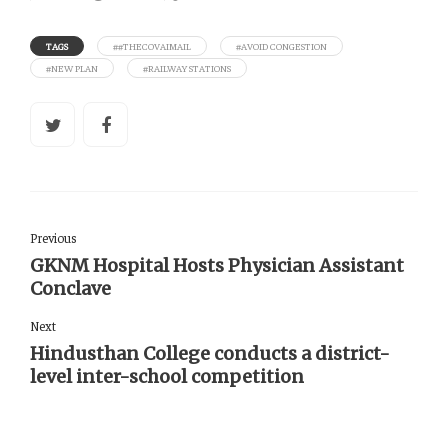
TAGS
##THECOVAIMAIL
#AVOID CONGESTION
#NEW PLAN
#RAILWAY STATIONS
Previous
GKNM Hospital Hosts Physician Assistant
Conclave
Next
Hindusthan College conducts a district-
level inter-school competition