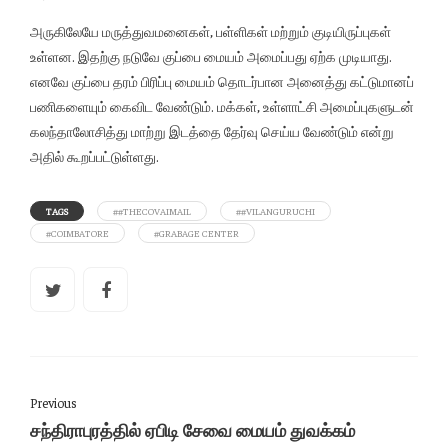
அருகிலேயே மருத்துவமனைகள், பள்ளிகள் மற்றும் குடியிருப்புகள்
உள்ளன. இதற்கு நடுவே குப்பை மையம் அமைப்பது ஏற்க முடியாது.
எனவே குப்பை தரம் பிரிப்பு மையம் தொடர்பான அனைத்து கட்டுமானப்
பணிகளையும் கைவிட வேண்டும். மக்கள், உள்ளாட்சி அமைப்புகளுடன்
கலந்தாலோசித்து மாற்று இடத்தை தேர்வு செய்ய வேண்டும் என்று
அதில் கூறப்பட்டுள்ளது.
TAGS
##THECOVAIMAIL
##VILANGURUCHI
#COIMBATORE
#GRABAGE CENTER
Previous
சந்திராபுரத்தில் ஏபிடி சேவை மையம் துவக்கம்