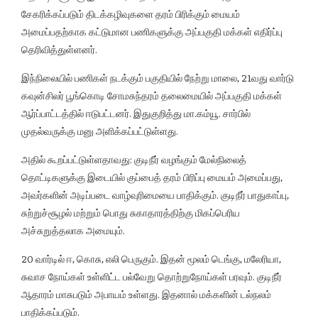
சேகரிக்கப்படும் திடக்கழிவுகளை தரம் பிரிக்கும் மையம்
அமைப்பதற்காக கட்டுமான பணிகளுக்கு அப்பகுதி மக்கள் எதிர்ப்பு
தெரிவித்துள்ளனர்.
இந்நிலையில் பணிகள் நடக்கும் பகுதியில் நேற்று மாலை, 21வது வார்டு
கவுன்சிலர் பூங்கொடி சோமசுந்தரம் தலைமையில் அப்பகுதி மக்கள்
ஆர்ப்பாட்டத்தில் ஈடுபட்டனர். இதுகுறித்து மா.கம்யூ. சார்பில்
முதல்வருக்கு மனு அளிக்கப்பட்டுள்ளது.
அதில் கூறப்பட்டுள்ளதாவது: குடிநீர் வழங்கும் மேல்நிலைத்
தொட்டிகளுக்கு இடையில் குப்பைத் தரம் பிரிப்பு மையம் அமைப்பது,
அவர்களின் அடிப்படை வாழ்வுரிமையை பாதிக்கும். குடிநீர் பாதுகாப்பு,
சுற்றுச்சூழல் மற்றும் பொது சுகாதாரத்திற்கு மிகப்பெரிய
அச்சுறுத்தலாக அமையும்.
20 வார்டில் ஈ, கொசு, எலி பெருகும். இதன் மூலம் டெங்கு, மலேரியா,
சுவாச நோய்கள் உள்ளிட்ட பல்வேறு தொற்றுநோய்கள் பரவும். குடிநீர்
ஆதாரம் மாசுபடும் அபாயம் உள்ளது. இதனால் மக்களின் டல்நலம்
பாதிக்கப்படும்.