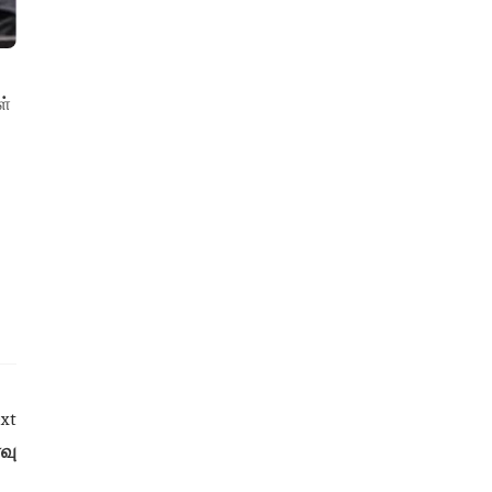
ள்
xt
்வு