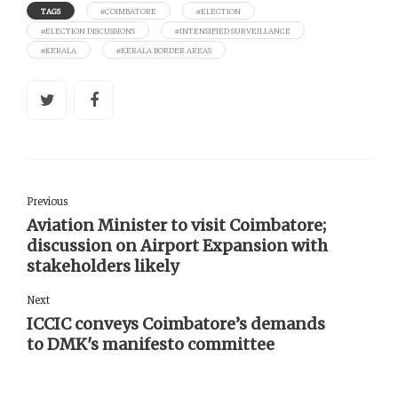
TAGS
#COIMBATORE
#ELECTION
#ELECTION DISCUSSIONS
#INTENSIFIED SURVEILLANCE
#KERALA
#KERALA BORDER AREAS
Previous
Aviation Minister to visit Coimbatore;
discussion on Airport Expansion with
stakeholders likely
Next
ICCIC conveys Coimbatore’s demands
to DMK's manifesto committee