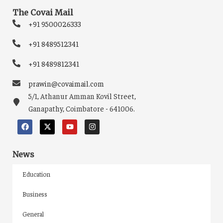
The Covai Mail
+91 9500026333
+91 8489512341
+91 8489812341
prawin@covaimail.com
5/1, Athanur Amman Kovil Street,
Ganapathy, Coimbatore - 641006.
News
Education
Business
General