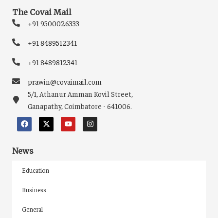
The Covai Mail
+91 9500026333
+91 8489512341
+91 8489812341
prawin@covaimail.com
5/1, Athanur Amman Kovil Street,
Ganapathy, Coimbatore - 641006.
News
Education
Business
General