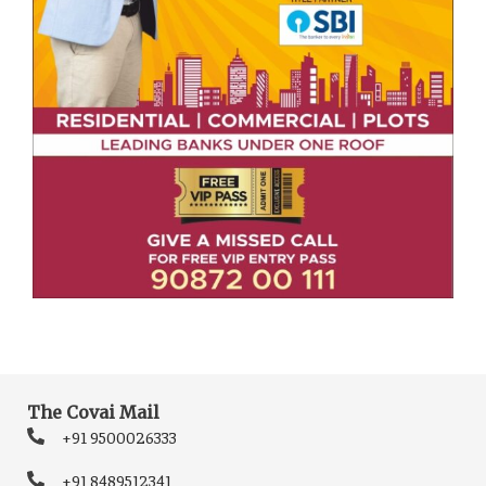
The Covai Mail
+91 9500026333
+91 8489512341