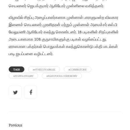
செயலாளர் ஜெயக்குமார் ஆகியோர் முன்னிலை வகித்தனர்.
விழாவில் சிறப்பு அழைப்பாளர்களாக முன்னாள் பாராளுமன்ற விவகார
இணைச் செயலாளர் முரளிதரன் மற்றும் முன்னாள் அமைச்சர் எஸ்.பி
வேலுமணி ஆகியோர் கலந்து கொண்டனர். 18 படிகளின் சிறப்புகளின்
அடையாளமாக 108 குருசாமிகளுக்கு படிகள் வழங்கப்பட்டது.
ஏராளமான பக்தர்கள் பொதுமக்கள் கலந்துகொண்டு பக்தி பாடல்கள்
பாடி ஐயப்பனை வழிபட்டனர்.
TAGS
##THECOVAIMAIL
#COIMBATORE
#IYAPPA SWAMY
#PADI POOJA CEREMONY
Previous