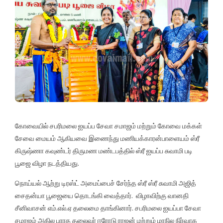
கோவையில் சபரிமலை ஐயப்ப சேவா சமாஜம் மற்றும் கோவை மக்கள்
சேவை மையம் ஆகியவை இணைந்து மணியக்காரன்பாளையம் ஸ்ரீ
கிருஷ்ணா கவுண்டர் திருமண மண்டபத்தில் ஸ்ரீ ஐயப்ப சுவாமி படி
பூஜை விழா நடத்தியது.
நொய்யல் ஆற்று டிரஸ்ட் அமைப்பைச் சேர்ந்த ஸ்ரீ ஸ்ரீ சுவாமி அஜித்
சைதன்யா பூஜையை தொடங்கி வைத்தார். விழாவிற்கு வானதி
சீனிவாசன் எம்.எல்.ஏ தலைமை தாங்கினார். சபரிமலை ஐயப்பா சேவா
சமாஜம் அகில பாரத தலைவர் ஈரோடு ராஜன் மற்றும் மாநில நிர்வாக