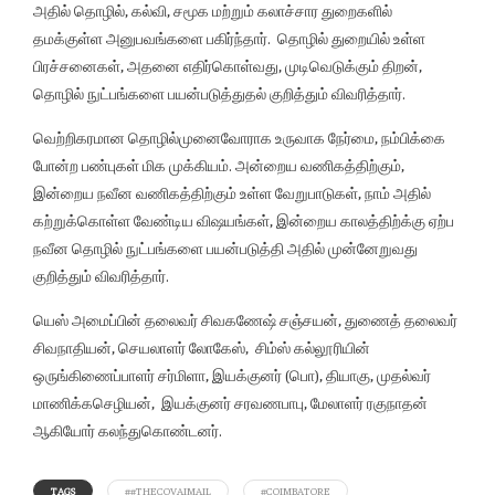
அதில் தொழில், கல்வி, சமூக மற்றும் கலாச்சார துறைகளில்
தமக்குள்ள அனுபவங்களை பகிர்ந்தார். தொழில் துறையில் உள்ள
பிரச்சனைகள், அதனை எதிர்கொள்வது, முடிவெடுக்கும் திறன்,
தொழில் நுட்பங்களை பயன்படுத்துதல் குறித்தும் விவரித்தார்.
வெற்றிகரமான தொழில்முனைவோராக உருவாக நேர்மை, நம்பிக்கை
போன்ற பண்புகள் மிக முக்கியம். அன்றைய வணிகத்திற்கும்,
இன்றைய நவீன வணிகத்திற்கும் உள்ள வேறுபாடுகள், நாம் அதில்
கற்றுக்கொள்ள வேண்டிய விஷயங்கள், இன்றைய காலத்திற்க்கு ஏற்ப
நவீன தொழில் நுட்பங்களை பயன்படுத்தி அதில் முன்னேறுவது
குறித்தும் விவரித்தார்.
யெஸ் அமைப்பின் தலைவர் சிவகணேஷ் சஞ்சயன், துணைத் தலைவர்
சிவநாதியன், செயலாளர் லோகேஸ், சிம்ஸ் கல்லூரியின்
ஒருங்கிணைப்பாளர் சர்மிளா, இயக்குனர் (பொ), தியாகு, முதல்வர்
மாணிக்கசெழியன், இயக்குனர் சரவணபாபு, மேலாளர் ரகுநாதன்
ஆகியோர் கலந்துகொண்டனர்.
TAGS
##THECOVAIMAIL
#COIMBATORE