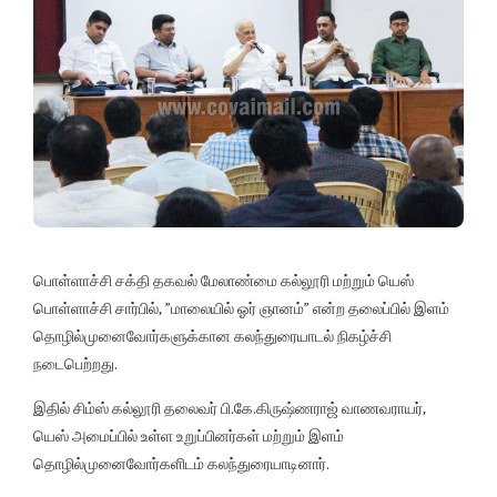
பொள்ளாச்சி சக்தி தகவல் மேலாண்மை கல்லூரி மற்றும் யெஸ்
பொள்ளாச்சி சார்பில், ”மாலையில் ஓர் ஞானம்” என்ற தலைப்பில் இளம்
தொழில்முனைவோர்களுக்கான கலந்துரையாடல் நிகழ்ச்சி
நடைபெற்றது.
இதில் சிம்ஸ் கல்லூரி தலைவர் பி.கே.கிருஷ்ணராஜ் வாணவராயர்,
யெஸ் அமைப்பில் உள்ள உறுப்பினர்கள் மற்றும் இளம்
தொழில்முனைவோர்களிடம் கலந்துரையாடினார்.