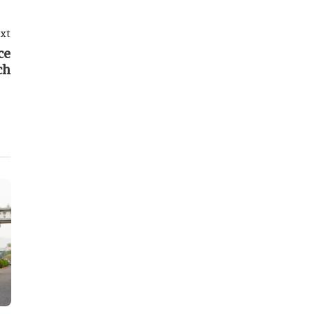
xt
ce
ch