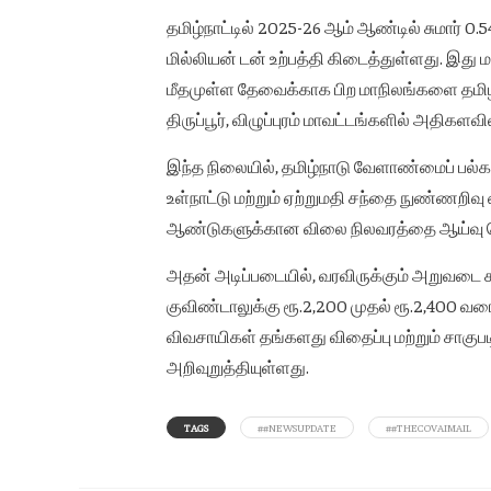
தமிழ்நாட்டில் 2025-26 ஆம் ஆண்டில் சுமார் 0.
மில்லியன் டன் உற்பத்தி கிடைத்துள்ளது. இது 
மீதமுள்ள தேவைக்காக பிற மாநிலங்களை தமிழகம் 
திருப்பூர், விழுப்புரம் மாவட்டங்களில் அதிகளவ
இந்த நிலையில், தமிழ்நாடு வேளாண்மைப் பல்
உள்நாட்டு மற்றும் ஏற்றுமதி சந்தை நுண்ணறிவ
ஆண்டுகளுக்கான விலை நிலவரத்தை ஆய்வு ச
அதன் அடிப்படையில், வரவிருக்கும் அறுவடை
குவிண்டாலுக்கு ரூ.2,200 முதல் ரூ.2,400 வ
விவசாயிகள் தங்களது விதைப்பு மற்றும் சாகு
அறிவுறுத்தியுள்ளது.
TAGS
##NEWSUPDATE
##THECOVAIMAIL