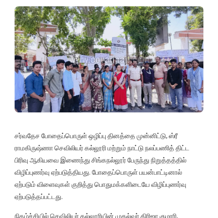
சர்வதேச போதைப்பொருள் ஒழிப்பு தினத்தை முன்னிட்டு, ஸ்ரீ
ராமகிருஷ்ணா செவிலியர் கல்லூரி மற்றும் நாட்டு நலப்பணித் திட்ட
பிரிவு ஆகியவை இணைந்து சிங்கநல்லூர் பேருந்து நிறுத்தத்தில்
விழிப்புணர்வு ஏற்படுத்தியது. போதைப்பொருள் பயன்பாட்டினால்
ஏற்படும் விளைவுகள் குறித்து பொதுமக்களிடையே விழிப்புணர்வு
ஏற்படுத்தப்பட்டது.
நிகழ்ச்சியில் செவிலியர் கல்லூரியின் முதல்வர் கிரிஜா குமாரி,