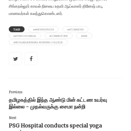
சிங்கநல்லூர் காவல் நிலைய உதவி ஆய்வாளர் தினேஷ் பாபு,
மாணவர்கள் கலந்துகொண்டனர்.
TAGS
##NEWSUPDATE
##TCMNEWS
##THECOVAIMAIL
#COIMBATORE
#SNR
#SRI RAMAKRISHNA NURSING COLLEGE
Previous
தமிழகத்தில் இந்த ஆண்டு மின் கட்டண உயர்வு
இல்லை - முதல்வருக்கு சைமா நன்றி
Next
PSG Hospital conducts special yoga