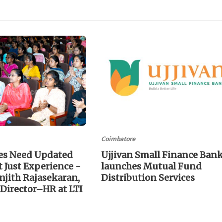
Coimbatore
s Need Updated
Ujjivan Small Finance Ban
t Just Experience -
launches Mutual Fund
jith Rajasekaran,
Distribution Services
 Director–HR at LTI
e