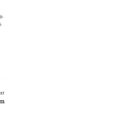
ு.
6
xt
am