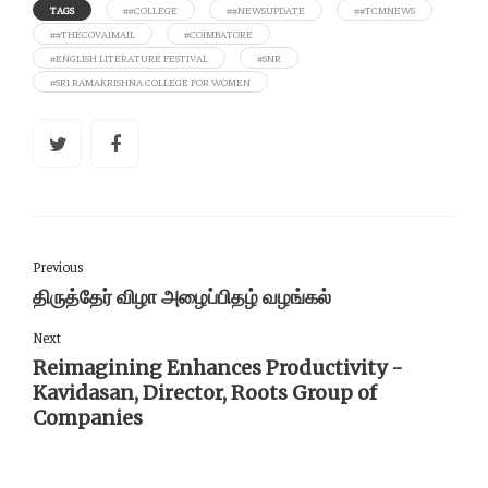
TAGS
##COLLEGE
##NEWSUPDATE
##TCMNEWS
##THECOVAIMAIL
#COIMBATORE
#ENGLISH LITERATURE FESTIVAL
#SNR
#SRI RAMAKRISHNA COLLEGE FOR WOMEN
Previous
திருத்தேர் விழா அழைப்பிதழ் வழங்கல்
Next
Reimagining Enhances Productivity -
Kavidasan, Director, Roots Group of
Companies