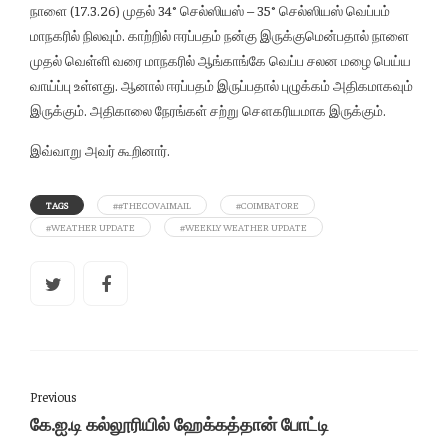
நாளை (17.3.26) முதல் 34° செல்ஸியஸ் – 35° செல்ஸியஸ் வெப்பம்
மாநகரில் நிலவும். காற்றில் ஈரப்பதம் நன்கு இருக்குமென்பதால் நாளை
முதல் வெள்ளி வரை மாநகரில் ஆங்காங்கே வெப்ப சலன மழை பெய்ய
வாய்ப்பு உள்ளது. ஆனால் ஈரப்பதம் இருப்பதால் புழுக்கம் அதிகமாகவும்
இருக்கும். அதிகாலை நேரங்கள் சற்று சௌகரியமாக இருக்கும்.
இவ்வாறு அவர் கூறினார்.
TAGS
##THECOVAIMAIL
#COIMBATORE
#WEATHER UPDATE
#WEEKLY WEATHER UPDATE
Previous
கே.ஐ.டி கல்லூரியில் ஹேக்கத்தான் போட்டி