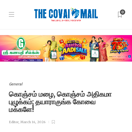
0
General
கொஞ்சம் மழை, கொஞ்சம் அதிகமா
புழுக்கம்; தயாராகுங்க கோவை
மக்களே!
Editor
,
March 16, 2026