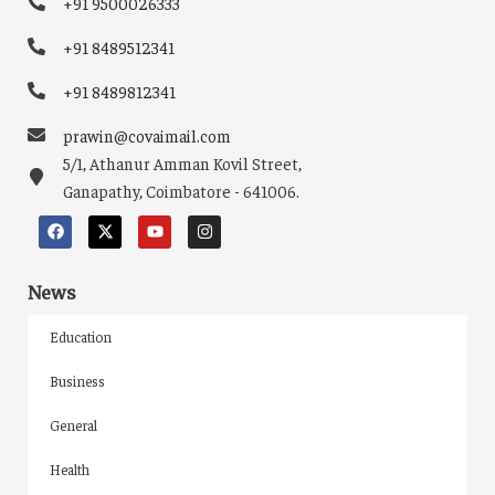
+91 9500026333
+91 8489512341
+91 8489812341
prawin@covaimail.com
5/1, Athanur Amman Kovil Street,
Ganapathy, Coimbatore - 641006.
News
Education
Business
General
Health