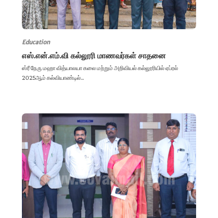
Education
எஸ்.என்.எம்.வி கல்லூரி மாணவர்கள் சாதனை
ஸ்ரீ நேரு மஹா வித்யாலயா கலை மற்றும் அறிவியல் கல்லூரியில் ஏப்ரல்
2025ஆம் கல்வியாண்டில்...