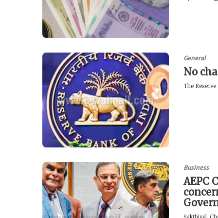
General
No cha
The Reserve 
Business
AEPC C
concer
Gover
Sakthivel, C