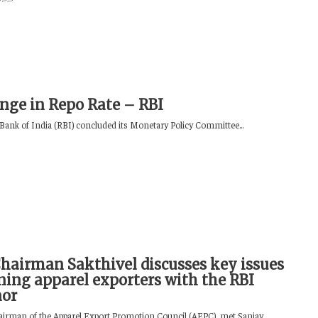
nge in Repo Rate – RBI
Bank of India (RBI) concluded its Monetary Policy Committee...
hairman Sakthivel discusses key issues
ning apparel exporters with the RBI
nor
hairman of the Apparel Export Promotion Council (AEPC), met Sanjay...