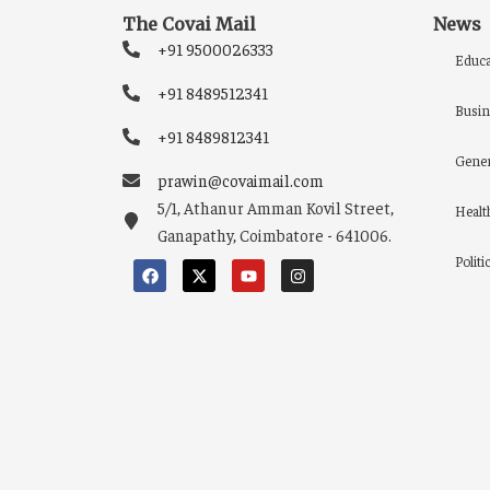
The Covai Mail
News
+91 9500026333
Educa
+91 8489512341
Busin
+91 8489812341
Gener
prawin@covaimail.com
5/1, Athanur Amman Kovil Street,
Healt
Ganapathy, Coimbatore - 641006.
Politi