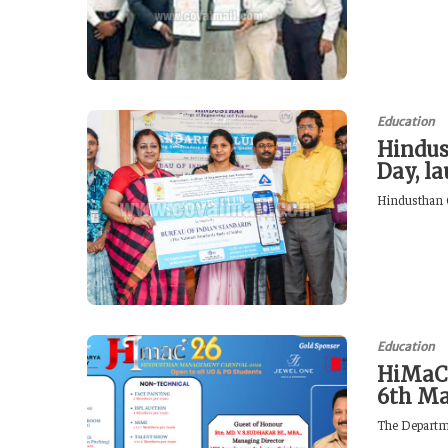
Education
Hindus
Day, l
Hindusthan C
Education
HiMaC’
6th M
The Departme