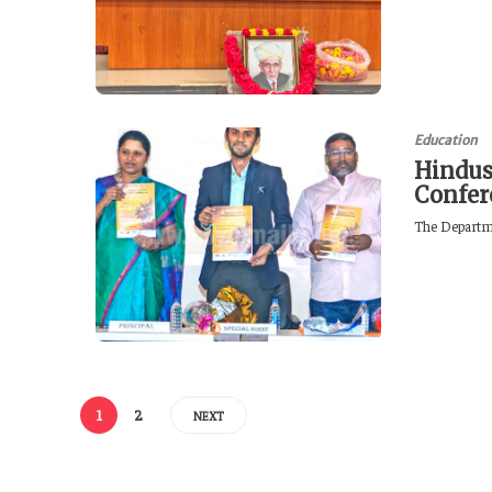
Education
Hindus
Confer
The Departme
1
2
NEXT