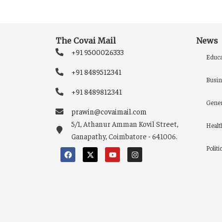
The Covai Mail
News
+91 9500026333
Educa
+91 8489512341
Busin
+91 8489812341
Gener
prawin@covaimail.com
5/1, Athanur Amman Kovil Street,
Healt
Ganapathy, Coimbatore - 641006.
Politi