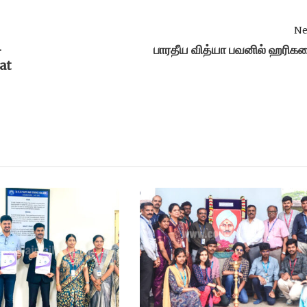
Ne
-
பாரதீய வித்யா பவனில் ஹரிக
at