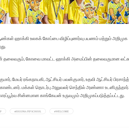
்கள் ஹாக்கி உலகக் கோப்பை விழிப்புணர்வு பயணம் மற்றும் அறிமுக
து.
களின் தலைவரும், கோவை மாவட்ட ஹாக்கி அமைப்பின் தலைவருமான லட்சு
மார், மேயர் ரங்கநாயகி, ஆட்சியர் பவன்குமார், உதவி ஆட்சியர் பிரசாந்த
 கொண்டனர். மக்கள் தொடர்பு அலுவலர் செந்தில் அண்ணா உடனிருந்தார்
காரப்பூர்வ சின்னமான காங்கேயன் உருவமும் அறிமுகப்படுத்தப்பட்டது.
P
#SUGUNA PIP SCHOOL
#WELCOME