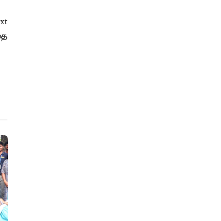
xt
தை