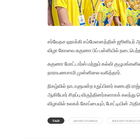
சர்வேதச ஹாக்கி சம்மேளனத்தின் ஜூனியர் ஆண
விழா கோவை சுகுணா பிப் பள்ளியில் நடைபெற்ற
சுகுணா மோட்டார்ஸ் மற்றும் கல்வி குழுமங்
நாராயணசாமி முன்னிலை வகித்தார்.
நிகழ்வில் நாடாளுமன்ற உறுப்பினர் கணபதி ராஜ்கு
ஆகியோர் சிறப்பு விருந்தினர்களாகக் கலந்து
விழாவில் உலகக் கோப்பையும், போட்டியின் அதி
TAGS
##THECOVAIMAIL
#HOCKEY WORLD CU