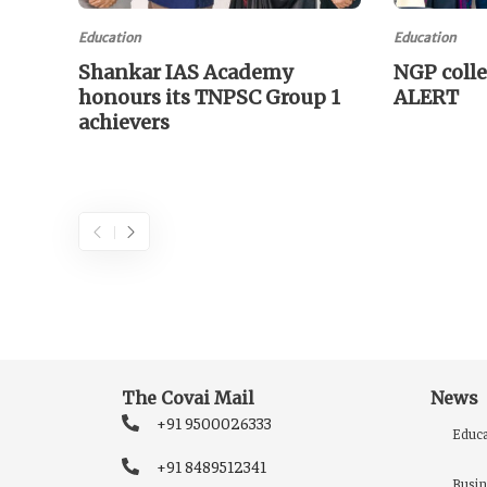
Education
Education
Shankar IAS Academy
NGP coll
honours its TNPSC Group 1
ALERT
achievers
The Covai Mail
News
+91 9500026333
Educa
+91 8489512341
Busin