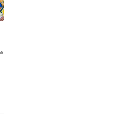
மி
்
.