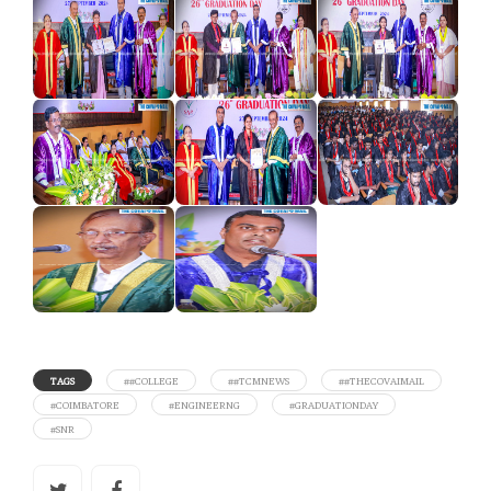
TAGS
##COLLEGE
##TCMNEWS
##THECOVAIMAIL
#COIMBATORE
#ENGINEERNG
#GRADUATIONDAY
#SNR