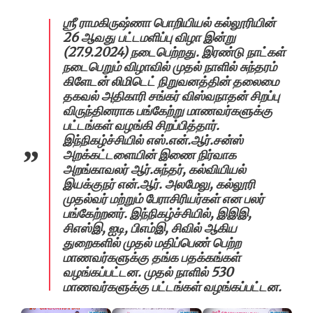
‌‌ஶ்ரீ ராமகிருஷ்ணா பொறியியல் கல்லூரியின்
26 ஆவது பட்டமளிப்பு விழா இன்று
(27.9.2024) நடைபெற்றது. இரண்டு நாட்கள்
நடைபெறும் விழாவில் முதல் நாளில் சுந்தரம்
கிளேடன் லிமிடெட் நிறுவனத்தின் தலைமை
தகவல் அதிகாரி சங்கர் விஸ்வநாதன் சிறப்பு
விருந்தினராக பங்கேற்று மாணவர்களுக்கு
பட்டங்கள் வழங்கி சிறப்பித்தார்.
இந்நிகழ்ச்சியில் எஸ்.என்.ஆர்.சன்ஸ்
அறக்கட்டளையின் இணை நிர்வாக
அறங்காவலர் ஆர்.சுந்தர், கல்வியியல்
இயக்குநர் என்.ஆர். அலமேலு, கல்லூரி
முதல்வர் மற்றும் பேராசிரியர்கள் என பலர்
பங்கேற்றனர். இந்நிகழ்ச்சியில், இஇஇ,
சிஎஸ்இ, ஐடி, பிஎம்இ, சிவில் ஆகிய
துறைகளில் முதல் மதிப்பெண் பெற்ற
மாணவர்களுக்கு தங்க பதக்கங்கள்
வழங்கப்பட்டன. முதல் நாளில் 530
மாணவர்களுக்கு பட்டங்கள் வழங்கப்பட்டன.