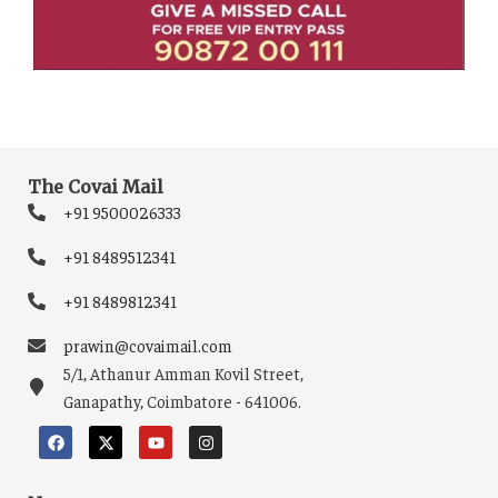
The Covai Mail
+91 9500026333
+91 8489512341
+91 8489812341
prawin@covaimail.com
5/1, Athanur Amman Kovil Street,
Ganapathy, Coimbatore - 641006.