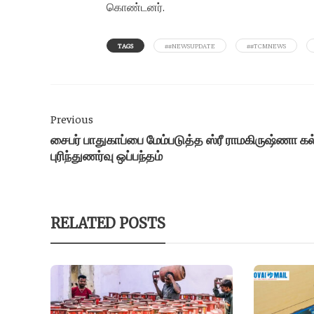
கொண்டனர்.
TAGS
##NEWSUPDATE
##TCMNEWS
Previous
சைபர் பாதுகாப்பை மேம்படுத்த ஸ்ரீ ராமகிருஷ்ணா கல
புரிந்துணர்வு ஒப்பந்தம்
RELATED POSTS