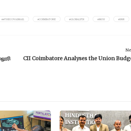
##THECOVAIMAIL
#COIMBATORE
#GLOBALFDI
#MOU
#SNR
Ne
்லூரி
CII Coimbatore Analyses the Union Budg