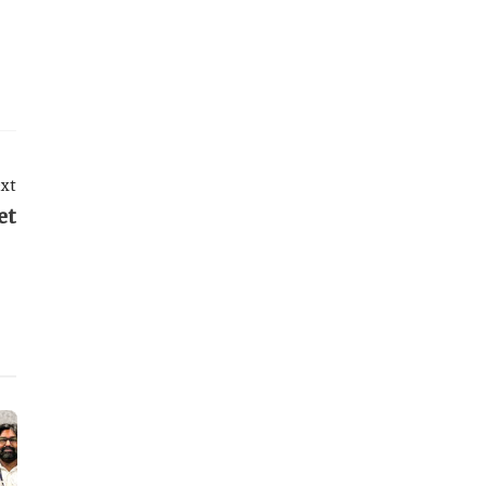
xt
et