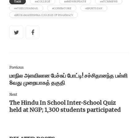
TAGS
##COLLEGE
##NEWSUPDATE
##TCMNEWS
##THECOVAIMAIL
#COIMBATORE
#SPORTS DAY
#SRI RAMAKRISHNA COLLEGE OF PHARMACY
Previous
மாநில அளவிலான பேச்சுப் போட்டி! சச்சிதானந்த பள்ளி
8வது முறையாகத் தகுதி
Next
The Hindu In School Inter-School Quiz
held at NGP; 1,300 students participated