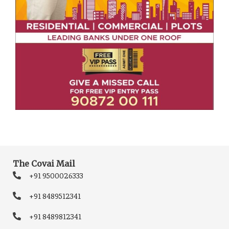
The Covai Mail
+91 9500026333
+91 8489512341
+91 8489812341