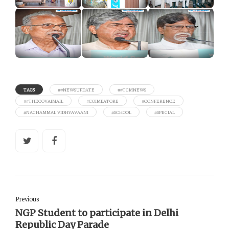
TAGS
##NEWSUPDATE
##TCMNEWS
##THECOVAIMAIL
#COIMBATORE
#CONFERENCE
#NACHAMMAL VIDHYAVAANI
#SCHOOL
#SPECIAL
Previous
NGP Student to participate in Delhi
Republic Day Parade