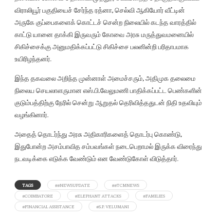
விராலியூர் பகுதியைச் சேர்ந்த ரத்னா, செல்வி ஆகியோர் வீட்டின்
அருகே குப்பைகளைக் கொட்டச் சென்ற நிலையில் கடந்த வாரத்தில்
காட்டு யானை தாக்கி இருவரும் கோவை அரசு மருத்துவமனையில்
சிகிச்சைக்கு அனுமதிக்கப்பட்டு சிகிச்சை பலனின்றி பரிதாபமாக
உயிரிழந்தனர்.
இந்த தகவலை அறிந்த முன்னாள் அமைச்சரும், அதிமுக தலைமை
நிலைய செயலாளருமான எஸ்.பி.வேலுமணி பாதிக்கப்பட்ட பெண்களின்
குடும்பத்திற்கு நேரில் சென்று ஆறுதல் தெரிவித்ததுடன் நிதி உதவியும்
வழங்கினார்.
அதைத் தொடர்ந்து அரசு அதிகாரிகளைத் தொடர்பு கொண்டு,
இதுபோன்ற அசம்பாவித சம்பவங்கள் நடைபெறாமல் இருக்க விரைந்து
நடவடிக்கை எடுக்க வேண்டும் என வேண்டுகோள் விடுத்தார்.
TAGS
##NEWSUPDATE
##TCMNEWS
#COIMBATORE
#ELEPHANT ATTACKS
#FAMILIES
#FINANCIAL ASSISTANCE
#S.P. VELUMANI