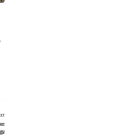
்
xt
னா
து