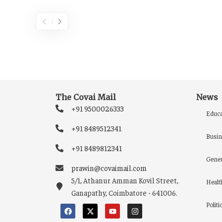
The Covai Mail
News
+91 9500026333
Educa
+91 8489512341
Busin
+91 8489812341
Gener
prawin@covaimail.com
5/1, Athanur Amman Kovil Street,
Healt
Ganapathy, Coimbatore - 641006.
Politi