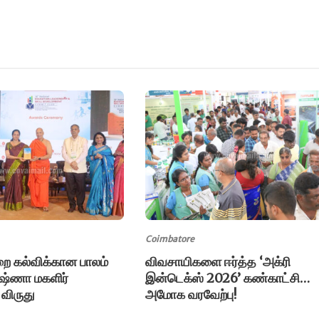
Coimbatore
ை கல்விக்கான பாலம்
விவசாயிகளை ஈர்த்த ‘அக்ரி
ருஷ்ணா மகளிர்
இன்டெக்ஸ் 2026’ கண்காட்சி…
 விருது
அமோக வரவேற்பு!