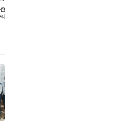
ஏ.ஐ
வு
sports
Health
ஸ்ரீ ராமகிருஷ்ணா கல்லூரி மாணவர்
KMCH hosts