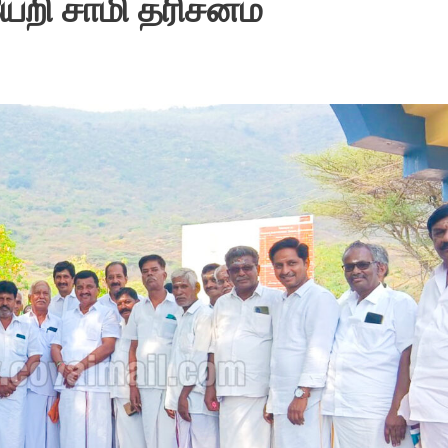
ேறி சாமி தரிசனம்