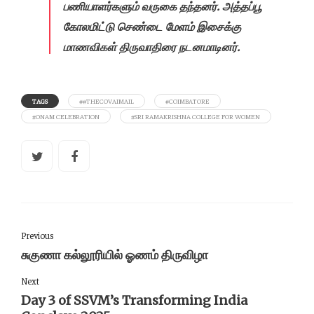
பணியாளர்களும் வருகை தந்தனர். அத்தப்பூ
கோலமிட்டு செண்டை மேளம் இசைக்கு
மாணவிகள் திருவாதிரை நடனமாடினர்.
TAGS
##THECOVAIMAIL
#COIMBATORE
#ONAM CELEBRATION
#SRI RAMAKRISHNA COLLEGE FOR WOMEN
Previous
சுகுணா கல்லூரியில் ஓணம் திருவிழா
Next
Day 3 of SSVM’s Transforming India