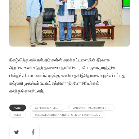
நிகழ்விற்கு எஸ்.என்.ஆர் சன்ஸ் அறக்கட்டளையின் நிர்வாக
அறங்காவலர் சுந்தர் தலைமை தாங்கினார். பொருளாதாரத்தில்
பின்தங்கிய மாணவர்களுக்கு கல்வி உதவித்தொகை வழங்கப்பட்டது.
கல்லூரி முதல்வர் டேவிட் ரத்தினராஜ், பேராசிரியர்கள்
கலந்துகொண்டனர்.
TAGS
##THECOVAIMAIL
#NEW LAB INAUGURATION
#SNR
#SRI RAMAKRISHNA INSTITUTE OF TECHNOLOGY