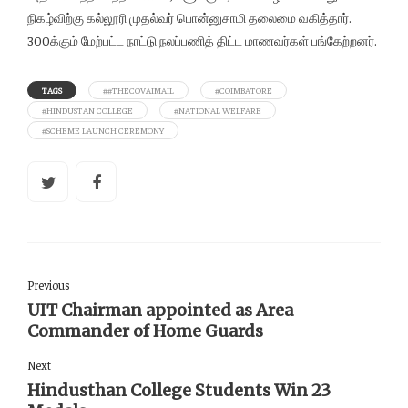
நிகழ்விற்கு கல்லூரி முதல்வர் பொன்னுசாமி தலைமை வகித்தார்.
300க்கும் மேற்பட்ட நாட்டு நலப்பணித் திட்ட மாணவர்கள் பங்கேற்றனர்.
TAGS
##THECOVAIMAIL
#COIMBATORE
#HINDUSTAN COLLEGE
#NATIONAL WELFARE
#SCHEME LAUNCH CEREMONY
Previous
UIT Chairman appointed as Area
Commander of Home Guards
Next
Hindusthan College Students Win 23