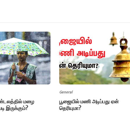
General
்டலத்தில் மழை
பூஜையில் மணி அடிப்பது ஏன்
படி இருக்கும்?
தெரியுமா?