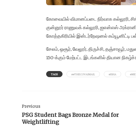
கோவையில் விமானப்படை நிர்வாக கல்லூரி, சிங்
குன்னூர் ராணுவக் கல்லூரி, ஐஎன்எஸ் அக்ரானி வள
கோத்தகிரியில் இன்டர்நேஷனல் கம்யூனிட்டி பள்
சேலம், ஒசூர், வேலூர், திருச்சி, தஞ்சாவூர், மது
150-க்கும் மேற்பட்ட இடங்களில் தியான நிகழ்ச
TAGS
##THECOVAIMAIL
#ISHA
#ME
Previous
PSG Student Bags Bronze Medal for
Weightlifting