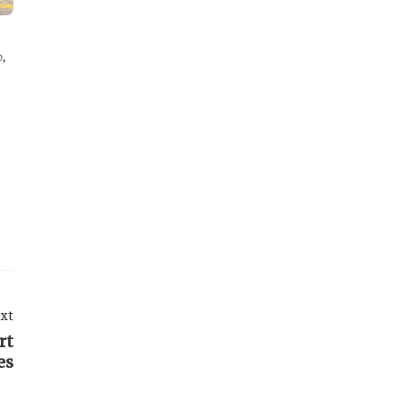
,
்
xt
rt
es