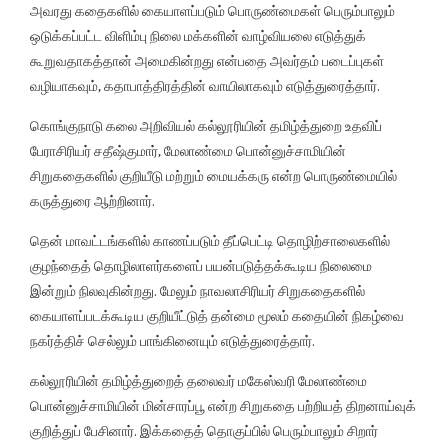
அவரது கதைகளில் கையாளப்படும் பொருண்மைகள் பெரும்பாலும்
ஒடுக்கப்பட்ட விளிம்பு நிலை மக்களின் வாழ்வியலை எடுத்துக்
கூறுவதாகத்தான் அமைகின்றது என்பதை அவர்தம் படைப்புகள்
வழியாகவும், கதாபாத்திரத்தின் வாயிலாகவும் எடுத்துரைத்தார்.
கொங்குநாடு கலை அறிவியல் கல்லூரியின் தமிழ்த்துறை உதவிப்
பேராசிரியர் சதீஷ்குமார், மேலாண்மை பொன்னுச்சாமியின்
சிறுகதைகளில் குறியீடு மற்றும் மையக்கரு என்ற பொருண்மையில்
கருத்துரை ஆற்றினார்.
தென் மாவட்டங்களில் காணப்படும் தீப்பெட்டி தொழிற்சாலைகளில்
குழந்தைத் தொழிலாளர்களைப் பயன்படுத்தக்கூடிய நிலைமை
இன்றும் நிலவுகின்றது. மேலும் நாவலாசிரியர் சிறுகதைகளில்
கையாளப்படக்கூடிய குறியீட்டுத் தன்மை மூலம் கதையின் நிகழ்வை
நகர்த்திச் செல்லும் பாங்கினையும் எடுத்துரைத்தார்.
கல்லூரியின் தமிழ்த்துறைத் தலைவர் மகேஸ்வரி மேலாண்மை
பொன்னுச்சாமியின் மின்சாரப்பூ என்ற சிறுகதை பற்றியத் திறனாய்வுக்
குறித்துப் பேசினார். இக்கதைத் தொகுப்பில் பெரும்பாலும் சிறார்