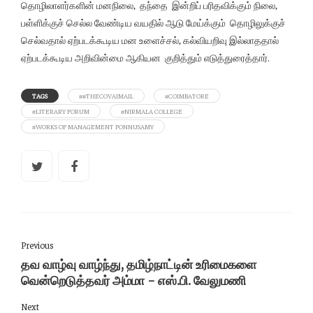
தொழிலாளர்களின் மனநிலை, தந்தை இன்றிப் பரிதவிக்கும் நிலை,
பள்ளிக்குச் செல்ல வேண்டிய வயதில் ஆடு மேய்க்கும் தொழிலுக்குச்
செல்வதால் ஏற்படக்கூடிய மன உளைச்சல், கல்வியறிவு இல்லாததால்
ஏற்படக்கூடிய அறிவின்மை ஆகியன குறித்தும் எடுத்துரைத்தார்.
TAGS
##THECOVAIMAIL
#COIMBATORE
#LITERARY FORUM
#NIRMALA COLLEGE
#WORKS OF MANAGEMENT PONNUSAMY
Previous
தவ வாழ்வு வாழ்ந்து, தமிழ்நாட்டின் உரிமைகளை
வென்றெடுத்தவர் அம்மா - எஸ்.பி. வேலுமணி
Next