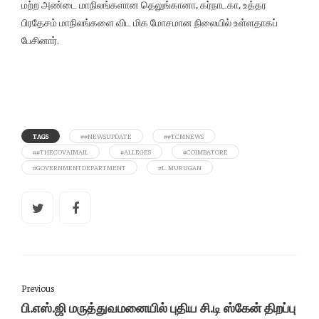
மற்ற அண்டை மாநிலங்களான தெலுங்கானா, கர்நாடகா, உத்தர
பிரதேசம் மாநிலங்களை விட மிக மோசமான நிலையில் உள்ளதாகப்
பேசினார்.
TAGS
##NEWSUPDATE
##TCMNEWS
##THECOVAIMAIL
#ALLEGES
#COIMBATORE
#GOVERNMENTDEPARTMENT
#L. MURUGAN
Previous
பி.எஸ்.ஜி மருத்துவமனையில் புதிய சி.டி ஸ்கேன் திறப்பு