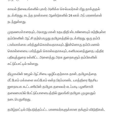
காவல் நிலையங்களில் புகார் அளிக்க செல்பவர்கள் மீது தாக்குதல்
நடக்கிறது. கடந்த நான்கரை ஆண்டுகளில் 24 லாக் அப் மரணங்கள்
நடந்துள்ளது.
முதலமைச்சரையும், அவரது மகன் உதயநிதி ஸ்டாலினையும் சுற்றியுள்ள
தம்பிகளின் ஆட்சி தற்பொழுது தமிழகத்தில் நடக்கிறது. ஒரு தம்பி
டாஸ்மாக்கை பார்த்துக்கொள்வதாகவும், இன்னொரு தம்பி மணல்
கொள்ளையை பார்த்துக் கொள்வதாகவும், கனிமவளத்துறை, பத்திர
பதிவுத்துறை உள்ளிட்ட அனைத்து அரசு துறைகளும் தம்பிகளின்
கட்டுப்பாட்டில் உள்ளது.
திமுகவின் ஊழல் ஆட்சியை ஒழிப்பதற்காக தான், தமிழகத்தை
மீட்போம் மக்களை காப்போம் என்ற பிரம்மாண்ட யாத்திரை தேசிய
ஜனநாயக கூட்டணியின் தமிழக தலைவர் எடப்பாடி பழனிசாமி
தலைமையில் மேட்டுப்பாளையத்தில் துவங்கி தமிழக முழுவதும்
நடைபெறுகிறது.
தமிழ்நாட்டில் பிற்படுத்தப்பட்ட மாணவர்களுக்கான தங்கும் விடுதிகள்,